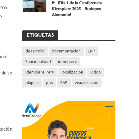
¡𝐃𝐢́𝐚 𝟏 𝐝𝐞 𝐥𝐚 𝐂𝐨𝐧𝐟𝐞𝐫𝐞𝐧𝐜𝐢𝐚
pero
𝐢𝐃𝐞𝐦𝐩𝐢𝐞𝐫𝐞 𝟐𝟎𝟐𝟓 – 𝗕𝘂𝗱𝗮𝗽𝗲𝘀 –
𝗔𝗹𝗲𝗺𝗮𝗻𝗶𝗮!
e
ETIQUETAS
desarrollo
documentacion
ERP
onal
Funcionalidad
idempiere
a
Idempiere Peru
localizacion
Odoo
nde se
plugins
pos
SAP
visualizacion
cación