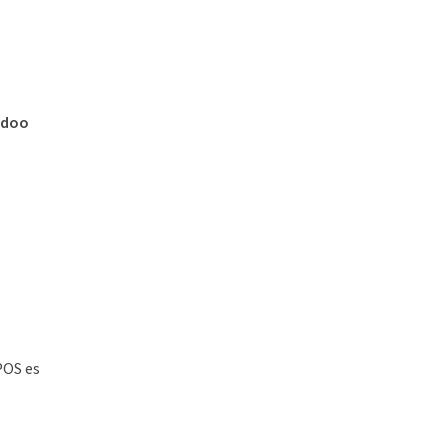
Odoo
 POS es