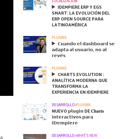
LOCALIZACIÓN
IDEMPIERE ERP Y EGS
SMART: LA EVOLUCIÓN DEL
ERP OPEN SOURCE PARA
LATINOAMÉRICA
PLUGINS
𝗖𝘂𝗮𝗻𝗱𝗼 𝗲𝗹 𝗱𝗮𝘀𝗵𝗯𝗼𝗮𝗿𝗱 𝘀𝗲
𝗮𝗱𝗮𝗽𝘁𝗮 𝗮𝗹 𝘂𝘀𝘂𝗮𝗿𝗶𝗼, 𝗻𝗼 𝗮𝗹
𝗿𝗲𝘃𝗲́𝘀
PLUGINS
CHARTS EVOLUTION :
ANALÍTICA MODERNA QUE
TRANSFORMA LA
EXPERIENCIA EN IDEMPIERE
DESARROLLO
•
PLUGINS
NUEVO 𝗽𝗹𝘂𝗴𝗶𝗻 DE 𝐂𝐡𝐚𝐫𝐭𝐬
𝗶𝗻𝘁𝗲𝗿𝗮𝗰𝘁𝗶𝘃𝗼𝘀 𝗽𝗮𝗿𝗮
𝗶𝗗𝗲𝗺𝗽𝗶𝗲𝗿𝗲
n
DESARROLLO
•
WHAT'S NEW
ra