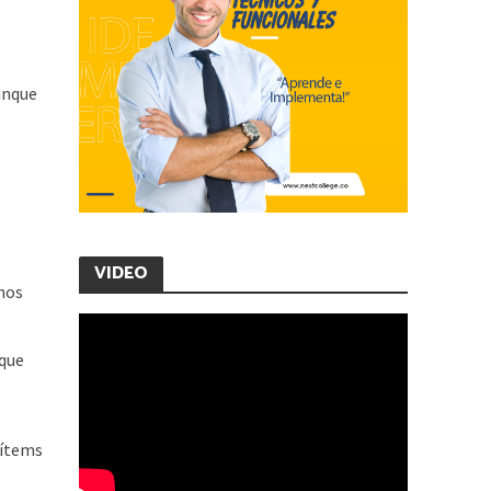
unque
VIDEO
onos
 que
 ítems