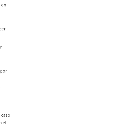
d en
cer
r
 por
.
l caso
n el