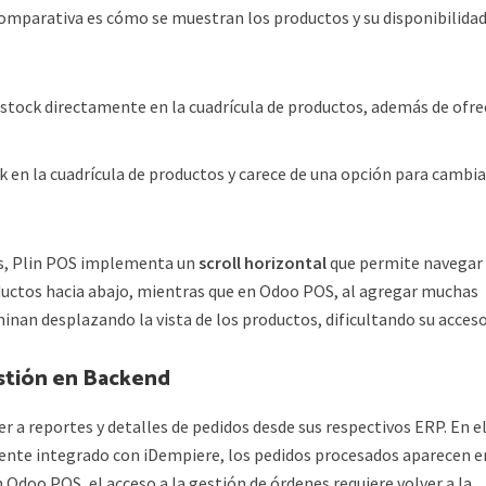
omparativa es cómo se muestran los productos y su disponibilida
 stock directamente en la cuadrícula de productos, además de ofre
 en la cuadrícula de productos y carece de una opción para cambia
ías, Plin POS implementa un
scroll horizontal
que permite navegar
oductos hacia abajo, mientras que en Odoo POS, al agregar muchas
minan desplazando la vista de los productos, dificultando su acceso
stión en Backend
a reportes y detalles de pedidos desde sus respectivos ERP. En e
ente integrado con iDempiere, los pedidos procesados aparecen e
Odoo POS, el acceso a la gestión de órdenes requiere volver a la