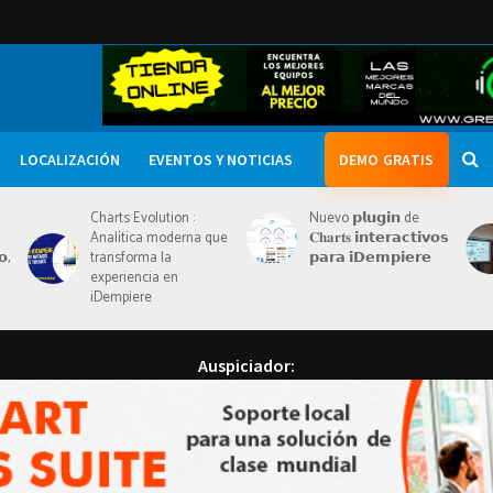
Ausp
LOCALIZACIÓN
EVENTOS Y NOTICIAS
DEMO GRATIS
Charts Evolution :
Nuevo 𝗽𝗹𝘂𝗴𝗶𝗻 de
Analítica moderna que
𝐂𝐡𝐚𝐫𝐭𝐬 𝗶𝗻𝘁𝗲𝗿𝗮𝗰𝘁𝗶𝘃𝗼𝘀
𝗼,
transforma la
𝗽𝗮𝗿𝗮 𝗶𝗗𝗲𝗺𝗽𝗶𝗲𝗿𝗲
experiencia en
iDempiere
Auspiciador: