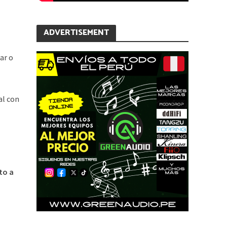
ADVERTISEMENT
ar o
al con
to a