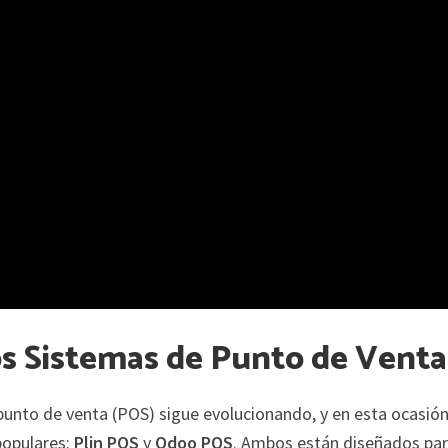
los Sistemas de Punto de Venta
punto de venta (POS) sigue evolucionando, y en esta ocasió
populares:
Plin POS
y
Odoo POS
. Ambos están diseñados pa