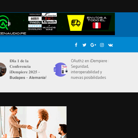
iciador:
¡𝐃𝐢́𝐚 𝟏 𝐝𝐞 𝐥𝐚
OAuth2 en iDempiere :
𝐂𝐨𝐧𝐟𝐞𝐫𝐞𝐧𝐜𝐢𝐚
Seguridad,
𝐢𝐃𝐞𝐦𝐩𝐢𝐞𝐫𝐞 𝟐𝟎𝟐𝟓 –
interoperabilidad y
𝗕𝘂𝗱𝗮𝗽𝗲𝘀 – 𝗔𝗹𝗲𝗺𝗮𝗻𝗶𝗮!
nuevas posibilidades