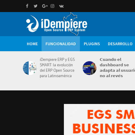
HOME
FUNCIONALIDAD
PLUGINS
DESARROLLO
iDempiere ERP y EGS
𝗖𝘂𝗮𝗻𝗱𝗼 𝗲𝗹
SMART: la evolución
𝗱𝗮𝘀𝗵𝗯𝗼𝗮𝗿𝗱 𝘀𝗲
del ERP Open Source
𝗮𝗱𝗮𝗽𝘁𝗮 𝗮𝗹 𝘂𝘀𝘂𝗮𝗿𝗶
para Latinoamérica
𝗻𝗼 𝗮𝗹 𝗿𝗲𝘃𝗲́𝘀