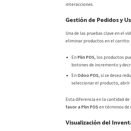
interacciones.
Gestión de Pedidos y Us
Una de las pruebas clave en el vi
eliminar productos en el carrito:
En
Plin POS
, los productos pu
botones de incremento y dec
En
Odoo POS
, si se desea red
seleccionar el producto, abrir
Esta diferencia en la cantidad d
favor a Plin POS
en términos de ef
Visualización del Invent