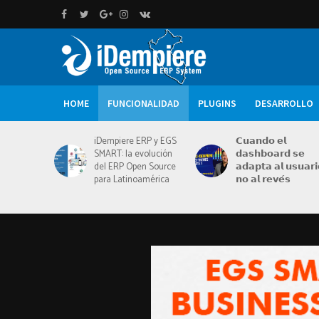
HOME
FUNCIONALIDAD
PLUGINS
DESARROLLO
iDempiere ERP y EGS
𝗖𝘂𝗮𝗻𝗱𝗼 𝗲𝗹
SMART: la evolución
𝗱𝗮𝘀𝗵𝗯𝗼𝗮𝗿𝗱 𝘀𝗲
del ERP Open Source
𝗮𝗱𝗮𝗽𝘁𝗮 𝗮𝗹 𝘂𝘀𝘂𝗮𝗿𝗶
para Latinoamérica
𝗻𝗼 𝗮𝗹 𝗿𝗲𝘃𝗲́𝘀