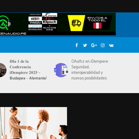
iciador:
¡𝐃𝐢́𝐚 𝟏 𝐝𝐞 𝐥𝐚
OAuth2 en iDempiere :
𝐂𝐨𝐧𝐟𝐞𝐫𝐞𝐧𝐜𝐢𝐚
Seguridad,
𝐢𝐃𝐞𝐦𝐩𝐢𝐞𝐫𝐞 𝟐𝟎𝟐𝟓 –
interoperabilidad y
𝗕𝘂𝗱𝗮𝗽𝗲𝘀 – 𝗔𝗹𝗲𝗺𝗮𝗻𝗶𝗮!
nuevas posibilidades