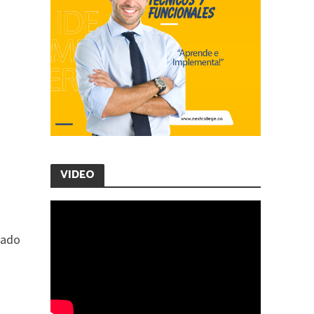
VIDEO
rado