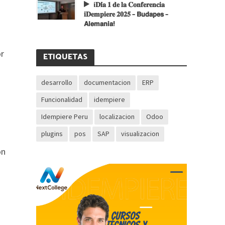
¡𝐃𝐢́𝐚 𝟏 𝐝𝐞 𝐥𝐚 𝐂𝐨𝐧𝐟𝐞𝐫𝐞𝐧𝐜𝐢𝐚
𝐢𝐃𝐞𝐦𝐩𝐢𝐞𝐫𝐞 𝟐𝟎𝟐𝟓 – 𝗕𝘂𝗱𝗮𝗽𝗲𝘀 –
𝗔𝗹𝗲𝗺𝗮𝗻𝗶𝗮!
or
ETIQUETAS
desarrollo
documentacion
ERP
Funcionalidad
idempiere
Idempiere Peru
localizacion
Odoo
plugins
pos
SAP
visualizacion
on