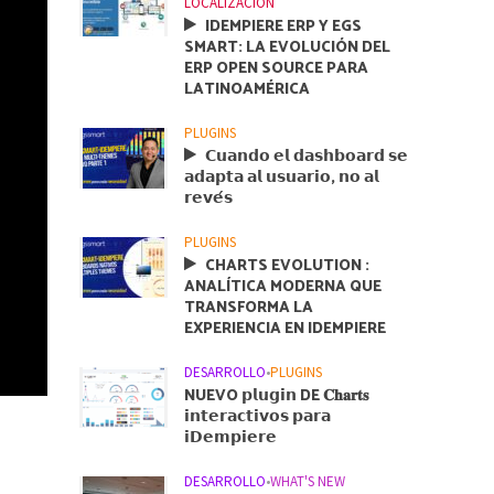
LOCALIZACIÓN
IDEMPIERE ERP Y EGS
SMART: LA EVOLUCIÓN DEL
ERP OPEN SOURCE PARA
LATINOAMÉRICA
PLUGINS
𝗖𝘂𝗮𝗻𝗱𝗼 𝗲𝗹 𝗱𝗮𝘀𝗵𝗯𝗼𝗮𝗿𝗱 𝘀𝗲
𝗮𝗱𝗮𝗽𝘁𝗮 𝗮𝗹 𝘂𝘀𝘂𝗮𝗿𝗶𝗼, 𝗻𝗼 𝗮𝗹
𝗿𝗲𝘃𝗲́𝘀
PLUGINS
CHARTS EVOLUTION :
ANALÍTICA MODERNA QUE
TRANSFORMA LA
EXPERIENCIA EN IDEMPIERE
DESARROLLO
•
PLUGINS
NUEVO 𝗽𝗹𝘂𝗴𝗶𝗻 DE 𝐂𝐡𝐚𝐫𝐭𝐬
𝗶𝗻𝘁𝗲𝗿𝗮𝗰𝘁𝗶𝘃𝗼𝘀 𝗽𝗮𝗿𝗮
𝗶𝗗𝗲𝗺𝗽𝗶𝗲𝗿𝗲
DESARROLLO
•
WHAT'S NEW