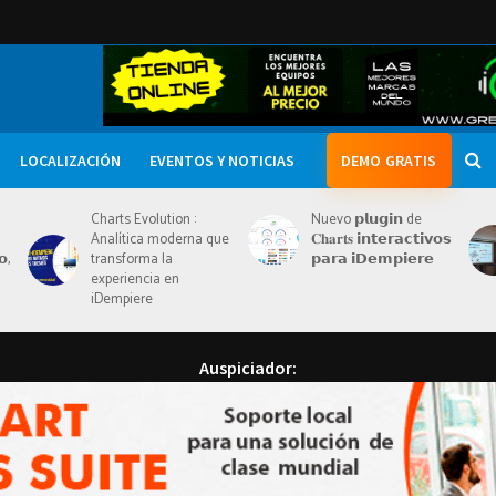
Ausp
LOCALIZACIÓN
EVENTOS Y NOTICIAS
DEMO GRATIS
Charts Evolution :
Nuevo 𝗽𝗹𝘂𝗴𝗶𝗻 de
Analítica moderna que
𝐂𝐡𝐚𝐫𝐭𝐬 𝗶𝗻𝘁𝗲𝗿𝗮𝗰𝘁𝗶𝘃𝗼𝘀
𝗼,
transforma la
𝗽𝗮𝗿𝗮 𝗶𝗗𝗲𝗺𝗽𝗶𝗲𝗿𝗲
experiencia en
iDempiere
Auspiciador: