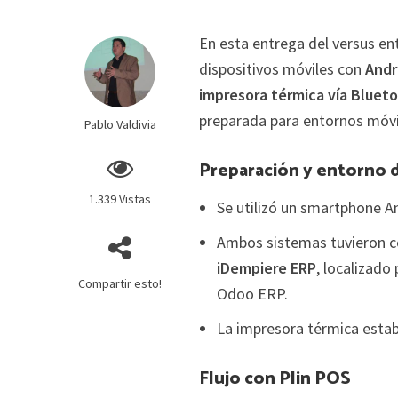
En esta entrega del versus en
dispositivos móviles con
Andr
impresora térmica vía Bluet
preparada para entornos móv
Pablo Valdivia
Preparación y entorno 
1.339 Vistas
Se utilizó un smartphone A
Ambos sistemas tuvieron c
iDempiere ERP
, localizado
Compartir esto!
Odoo ERP.
La impresora térmica estab
Flujo con Plin POS