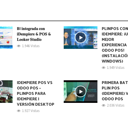
BI 𝐢𝐧𝐭𝐞𝐠𝐫𝐚𝐝𝐚 𝐜𝐨𝐧
PLINPOS CO
𝐢𝐃𝐞𝐦𝐩𝐢𝐞𝐫𝐞 & 𝐏𝐎𝐒 &
IDEMPIERE: ¡
𝐋𝐨𝐨𝐤𝐞𝐫 𝐒𝐭𝐮𝐝𝐢𝐨
MEJOR
EXPERIENCIA
1.946 Vistas
ODOO POS!
(INSTALACIÓ
WINDOWS)
1.949 Vistas
IDEMPIERE POS VS
PRIMERA BA
ODOO POS –
PLIN POS
PLINPOS PARA
(IDEMPIERE) 
IDEMPIERE |
ODOO POS
VERSIÓN DESKTOP
2.036 Vistas
1.927 Vistas