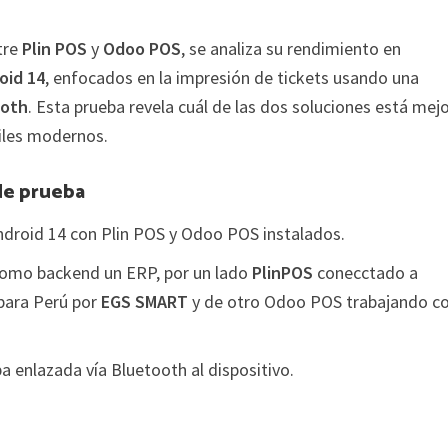
tre
Plin POS
y
Odoo POS
, se analiza su rendimiento en
oid 14
, enfocados en la impresión de tickets usando una
ooth
. Esta prueba revela cuál de las dos soluciones está mej
iles modernos.
de prueba
ndroid 14 con Plin POS y Odoo POS instalados.
omo backend un ERP, por un lado
PlinPOS
conecctado a
 para Perú por
EGS SMART
y de otro Odoo POS trabajando c
a enlazada vía Bluetooth al dispositivo.