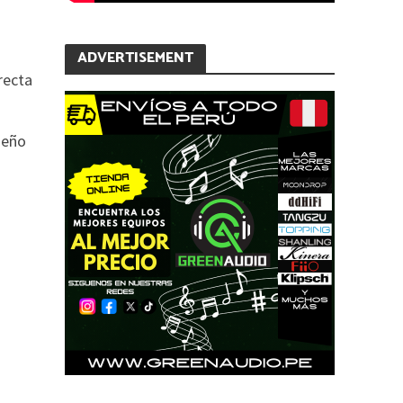
ADVERTISEMENT
recta
seño