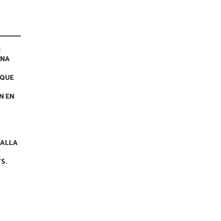
N
UNA
 QUE
N EN
TALLA
VS.