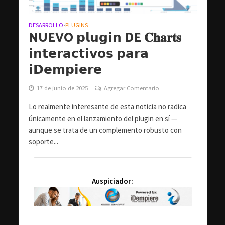
DESARROLLO
PLUGINS
•
NUEVO 𝗽𝗹𝘂𝗴𝗶𝗻 DE 𝐂𝐡𝐚𝐫𝐭𝐬
𝗶𝗻𝘁𝗲𝗿𝗮𝗰𝘁𝗶𝘃𝗼𝘀 𝗽𝗮𝗿𝗮
𝗶𝗗𝗲𝗺𝗽𝗶𝗲𝗿𝗲
17 de junio de 2025
Agregar Comentario
Lo realmente interesante de esta noticia no radica
únicamente en el lanzamiento del plugin en sí —
aunque se trata de un complemento robusto con
soporte...
Auspiciador: