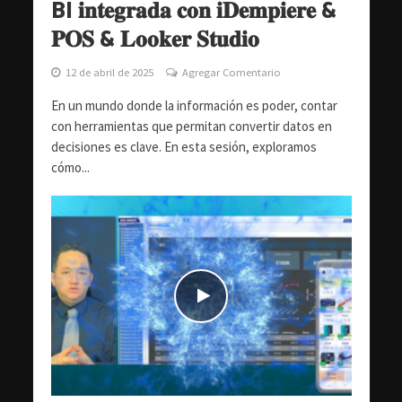
BI 𝐢𝐧𝐭𝐞𝐠𝐫𝐚𝐝𝐚 𝐜𝐨𝐧 𝐢𝐃𝐞𝐦𝐩𝐢𝐞𝐫𝐞 &
𝐏𝐎𝐒 & 𝐋𝐨𝐨𝐤𝐞𝐫 𝐒𝐭𝐮𝐝𝐢𝐨
12 de abril de 2025
Agregar Comentario
En un mundo donde la información es poder, contar
con herramientas que permitan convertir datos en
decisiones es clave. En esta sesión, exploramos
cómo...