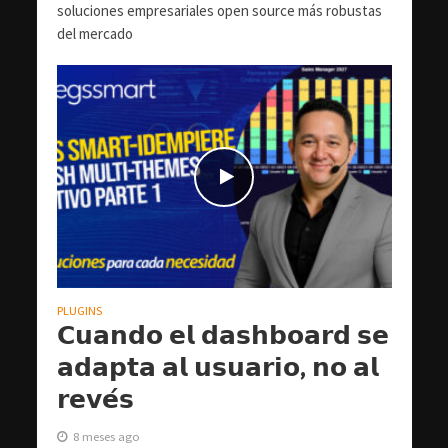
soluciones empresariales open source más robustas
del mercado
PLUGINS
𝗖𝘂𝗮𝗻𝗱𝗼 𝗲𝗹 𝗱𝗮𝘀𝗵𝗯𝗼𝗮𝗿𝗱 𝘀𝗲
𝗮𝗱𝗮𝗽𝘁𝗮 𝗮𝗹 𝘂𝘀𝘂𝗮𝗿𝗶𝗼, 𝗻𝗼 𝗮𝗹
𝗿𝗲𝘃𝗲́𝘀
8 meses ago