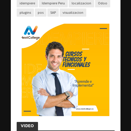
idempiere
Idempiere Peru
localizacion
Odoo
plugins
pos
SAP
visualizacion
VIDEO