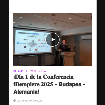
DESARROLLO
WHAT'S NEW
•
¡𝐃𝐢́𝐚 𝟏 𝐝𝐞 𝐥𝐚 𝐂𝐨𝐧𝐟𝐞𝐫𝐞𝐧𝐜𝐢𝐚
𝐢𝐃𝐞𝐦𝐩𝐢𝐞𝐫𝐞 𝟐𝟎𝟐𝟓 – 𝗕𝘂𝗱𝗮𝗽𝗲𝘀 –
𝗔𝗹𝗲𝗺𝗮𝗻𝗶𝗮!
21 de mayo de 2025