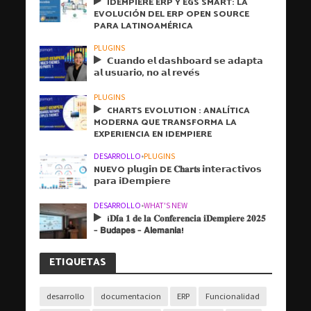
IDEMPIERE ERP Y EGS SMART: LA
EVOLUCIÓN DEL ERP OPEN SOURCE
PARA LATINOAMÉRICA
PLUGINS
𝗖𝘂𝗮𝗻𝗱𝗼 𝗲𝗹 𝗱𝗮𝘀𝗵𝗯𝗼𝗮𝗿𝗱 𝘀𝗲 𝗮𝗱𝗮𝗽𝘁𝗮
𝗮𝗹 𝘂𝘀𝘂𝗮𝗿𝗶𝗼, 𝗻𝗼 𝗮𝗹 𝗿𝗲𝘃𝗲́𝘀
PLUGINS
CHARTS EVOLUTION : ANALÍTICA
MODERNA QUE TRANSFORMA LA
EXPERIENCIA EN IDEMPIERE
DESARROLLO
•
PLUGINS
NUEVO 𝗽𝗹𝘂𝗴𝗶𝗻 DE 𝐂𝐡𝐚𝐫𝐭𝐬 𝗶𝗻𝘁𝗲𝗿𝗮𝗰𝘁𝗶𝘃𝗼𝘀
𝗽𝗮𝗿𝗮 𝗶𝗗𝗲𝗺𝗽𝗶𝗲𝗿𝗲
DESARROLLO
•
WHAT'S NEW
¡𝐃𝐢́𝐚 𝟏 𝐝𝐞 𝐥𝐚 𝐂𝐨𝐧𝐟𝐞𝐫𝐞𝐧𝐜𝐢𝐚 𝐢𝐃𝐞𝐦𝐩𝐢𝐞𝐫𝐞 𝟐𝟎𝟐𝟓
– 𝗕𝘂𝗱𝗮𝗽𝗲𝘀 – 𝗔𝗹𝗲𝗺𝗮𝗻𝗶𝗮!
ETIQUETAS
desarrollo
documentacion
ERP
Funcionalidad