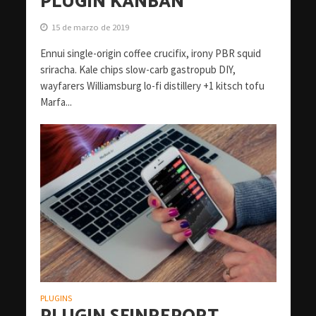
PLUGIN KANBAN
15 de marzo de 2019
Ennui single-origin coffee crucifix, irony PBR squid
sriracha. Kale chips slow-carb gastropub DIY,
wayfarers Williamsburg lo-fi distillery +1 kitsch tofu
Marfa...
PLUGINS