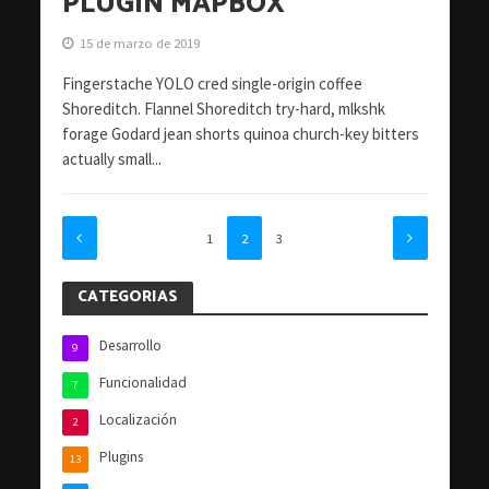
PLUGIN MAPBOX
15 de marzo de 2019
Fingerstache YOLO cred single-origin coffee
Shoreditch. Flannel Shoreditch try-hard, mlkshk
forage Godard jean shorts quinoa church-key bitters
actually small...
1
2
3
CATEGORIAS
Desarrollo
9
Funcionalidad
7
Localización
2
Plugins
13