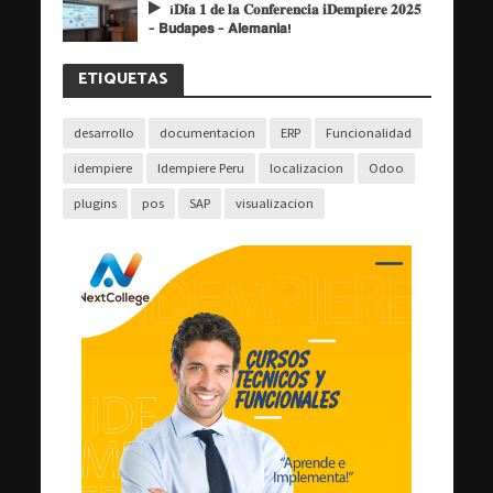
¡𝐃𝐢́𝐚 𝟏 𝐝𝐞 𝐥𝐚 𝐂𝐨𝐧𝐟𝐞𝐫𝐞𝐧𝐜𝐢𝐚 𝐢𝐃𝐞𝐦𝐩𝐢𝐞𝐫𝐞 𝟐𝟎𝟐𝟓
– 𝗕𝘂𝗱𝗮𝗽𝗲𝘀 – 𝗔𝗹𝗲𝗺𝗮𝗻𝗶𝗮!
ETIQUETAS
desarrollo
documentacion
ERP
Funcionalidad
idempiere
Idempiere Peru
localizacion
Odoo
plugins
pos
SAP
visualizacion