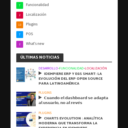
Funcionalidad
7
Localización
2
Plugins
13
POS
7
What's new
2
ÚLTIMAS NOTICIAS
DESARROLLO
•
FUNCIONALIDAD
•
LOCALIZACIÓN
IDEMPIERE ERP Y EGS SMART: LA
EVOLUCIÓN DEL ERP OPEN SOURCE
PARA LATINOAMÉRICA
PLUGINS
𝗖𝘂𝗮𝗻𝗱𝗼 𝗲𝗹 𝗱𝗮𝘀𝗵𝗯𝗼𝗮𝗿𝗱 𝘀𝗲 𝗮𝗱𝗮𝗽𝘁𝗮
𝗮𝗹 𝘂𝘀𝘂𝗮𝗿𝗶𝗼, 𝗻𝗼 𝗮𝗹 𝗿𝗲𝘃𝗲́𝘀
PLUGINS
CHARTS EVOLUTION : ANALÍTICA
MODERNA QUE TRANSFORMA LA