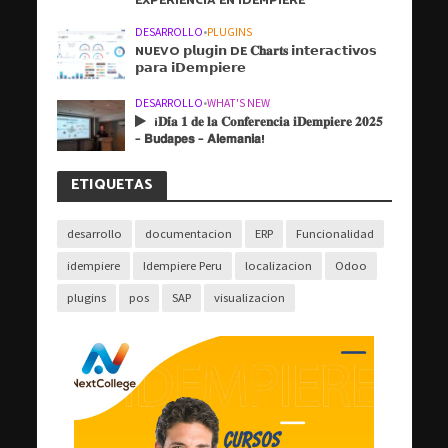
EXPERIENCIA EN IDEMPIERE
DESARROLLO
•
PLUGINS
NUEVO 𝗽𝗹𝘂𝗴𝗶𝗻 DE 𝐂𝐡𝐚𝐫𝐭𝐬 𝗶𝗻𝘁𝗲𝗿𝗮𝗰𝘁𝗶𝘃𝗼𝘀
𝗽𝗮𝗿𝗮 𝗶𝗗𝗲𝗺𝗽𝗶𝗲𝗿𝗲
DESARROLLO
•
WHAT'S NEW
¡𝐃𝐢́𝐚 𝟏 𝐝𝐞 𝐥𝐚 𝐂𝐨𝐧𝐟𝐞𝐫𝐞𝐧𝐜𝐢𝐚 𝐢𝐃𝐞𝐦𝐩𝐢𝐞𝐫𝐞 𝟐𝟎𝟐𝟓
– 𝗕𝘂𝗱𝗮𝗽𝗲𝘀 – 𝗔𝗹𝗲𝗺𝗮𝗻𝗶𝗮!
ETIQUETAS
desarrollo
documentacion
ERP
Funcionalidad
idempiere
Idempiere Peru
localizacion
Odoo
plugins
pos
SAP
visualizacion