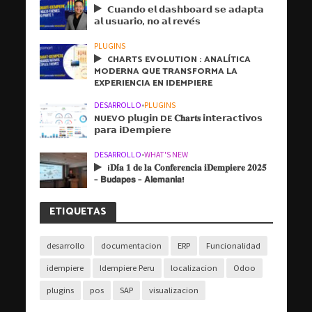
𝗖𝘂𝗮𝗻𝗱𝗼 𝗲𝗹 𝗱𝗮𝘀𝗵𝗯𝗼𝗮𝗿𝗱 𝘀𝗲 𝗮𝗱𝗮𝗽𝘁𝗮
𝗮𝗹 𝘂𝘀𝘂𝗮𝗿𝗶𝗼, 𝗻𝗼 𝗮𝗹 𝗿𝗲𝘃𝗲́𝘀
PLUGINS
CHARTS EVOLUTION : ANALÍTICA
MODERNA QUE TRANSFORMA LA
EXPERIENCIA EN IDEMPIERE
DESARROLLO
•
PLUGINS
NUEVO 𝗽𝗹𝘂𝗴𝗶𝗻 DE 𝐂𝐡𝐚𝐫𝐭𝐬 𝗶𝗻𝘁𝗲𝗿𝗮𝗰𝘁𝗶𝘃𝗼𝘀
𝗽𝗮𝗿𝗮 𝗶𝗗𝗲𝗺𝗽𝗶𝗲𝗿𝗲
DESARROLLO
•
WHAT'S NEW
¡𝐃𝐢́𝐚 𝟏 𝐝𝐞 𝐥𝐚 𝐂𝐨𝐧𝐟𝐞𝐫𝐞𝐧𝐜𝐢𝐚 𝐢𝐃𝐞𝐦𝐩𝐢𝐞𝐫𝐞 𝟐𝟎𝟐𝟓
– 𝗕𝘂𝗱𝗮𝗽𝗲𝘀 – 𝗔𝗹𝗲𝗺𝗮𝗻𝗶𝗮!
ETIQUETAS
desarrollo
documentacion
ERP
Funcionalidad
idempiere
Idempiere Peru
localizacion
Odoo
plugins
pos
SAP
visualizacion